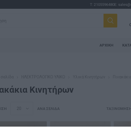
Τ:
2105596480
E:
sales@
ΑΡΧΙΚΉ
ΚΑΤ
 σελίδα
ΗΛΕΚΤΡΟΛΟΓΙΚΟ ΥΛΙΚΟ
Υλικά Κινητήρων
Πινακάκι
ακάκια Κινητήρων
ΙΣΗ
ΑΝΆ ΣΕΛΊΔΑ
ΤΑΞΙΝΌΜΗΣ