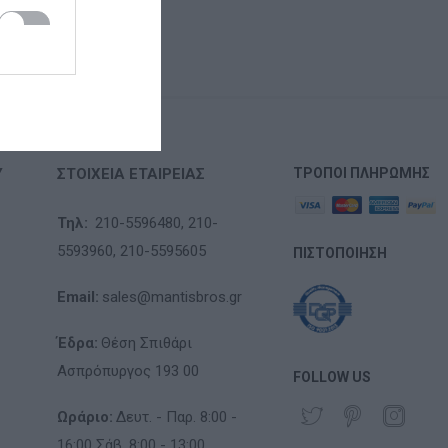
Υ
ΣΤΟΙΧΕΊΑ ΕΤΑΙΡΕΊΑΣ
ΤΡΌΠΟΙ ΠΛΗΡΩΜΉΣ
Τηλ:
210-5596480,
210-
5593960,
210-5595605
ΠΙΣΤΟΠΟΊΗΣΗ
Email:
sales@mantisbros.gr
Έδρα:
Θέση Σπιθάρι
Ασπρόπυργος 193 00
FOLLOW US
Ωράριο:
Δευτ. - Παρ. 8:00 -
16:00 Σάβ. 8:00 - 13:00