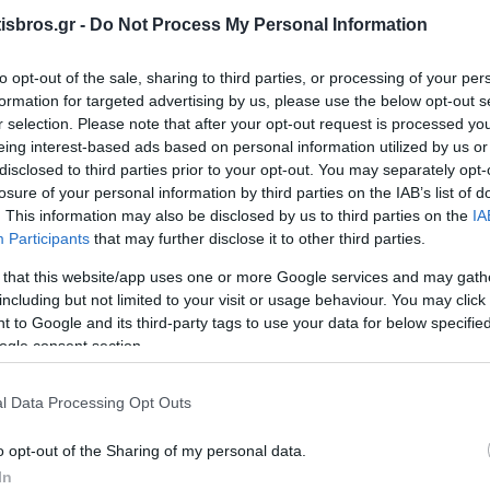
sbros.gr -
Do Not Process My Personal Information
to opt-out of the sale, sharing to third parties, or processing of your per
formation for targeted advertising by us, please use the below opt-out s
r selection. Please note that after your opt-out request is processed y
eing interest-based ads based on personal information utilized by us or
disclosed to third parties prior to your opt-out. You may separately opt-
losure of your personal information by third parties on the IAB’s list of
Πινακάκι
Πινακάκι
. This information may also be disclosed by us to third parties on the
IA
Συνδεσμολογίας
Συνδεσμολογίας
Σ
Participants
that may further disclose it to other third parties.
ητήρων 24x38 mm NR
Κινητήρων 33x53 mm NR
Κινη
Διαθέσιμο
Διαθέσιμο
Δι
1
2
 that this website/app uses one or more Google services and may gath
3,69 €
7,29 €
including but not limited to your visit or usage behaviour. You may click 
 to Google and its third-party tags to use your data for below specifi
i
i
ogle consent section.
+ΚΑΛΆΘΙ
+ΚΑΛΆΘΙ
h
h
l Data Processing Opt Outs
o opt-out of the Sharing of my personal data.
In