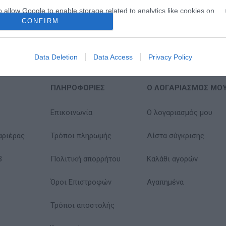
o allow Google to enable storage related to analytics like cookies on
CONFIRM
evice identifiers in apps.
o allow Google to enable storage related to functionality of the website
Data Deletion
Data Access
Privacy Policy
o allow Google to enable storage related to personalization.
ΠΛΗΡΟΦΟΡΊΕΣ
Ο ΛΟΓΑΡΙΑΣΜΌΣ ΜΟ
o allow Google to enable storage related to security, including
cation functionality and fraud prevention, and other user protection.
Επικοινωνία
Ο λογαριασμός μου
αριέρας
Τρόποι πληρωμής
Λίστα σύγκρισης
B
Πολιτική απορρήτου
Καλάθι αγορών
Όροι Επιστροφών
Αγαπημένα
Τρόποι αποστολής