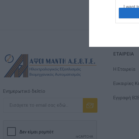
I want t
web or d
I want t
or app.
I want t
ΕΤΑΙΡΕΊΑ
I want t
authenti
Η Εταιρεία
Ευκαιρίες Κ
Ενημερωτικό δελτίο
Εγγραφή B2
Εγγραφή
Διαγραφή