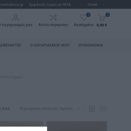
mantisbros.gr
0
0
Ο λογαριασμός μου
Λίστα σύγκρισης
Αγαπημένα
0,00 €
ΑΣΚΕΥΑΣΤΈΣ
Ο ΛΟΓΑΡΙΑΣΜΌΣ ΜΟΥ
ΕΠΙΚΟΙΝΩΝΊΑ
α Κινητήρων
Η ΑΝΆ