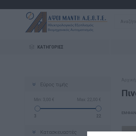
ΚΑΤΗΓΟΡΊΕΣ
Αρχική
Εύρος τιμής
Πιν
Min:
3,00 €
Max:
22,00 €
ΕΜΦΆΝ
3
22
Κατασκευαστές