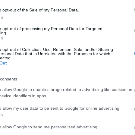
o opt-out of the Sale of my Personal Data.
In
to opt-out of processing my Personal Data for Targeted
ing.
In
Πινακάκι
Πινακάκι
o opt-out of Collection, Use, Retention, Sale, and/or Sharing
Συνδεσμολογίας
Συνδεσμολογίας
ersonal Data that Is Unrelated with the Purposes for which it
ινητήρων 45x70 mm
Κινητήρων 58x94 mm
lected.
Διαθέσιμο
Διαθέσιμο
M6 NR 4
M8 NR 5
Out
14,58 €
21,87 €
consents
i
i
+ΚΑΛΆΘΙ
+ΚΑΛΆΘΙ
h
h
o allow Google to enable storage related to advertising like cookies on
evice identifiers in apps.
o allow my user data to be sent to Google for online advertising
s.
to allow Google to send me personalized advertising.