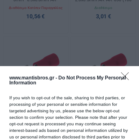
ΑΚ-071 (100 τμχ)
τμχ)
Διαθέσιμο Κατόπιν Παραγγελίας
Διαθέσιμο
10,56 €
3,01 €
www.mantisbros.gr -
Do Not Process My Personal
Information
If you wish to opt-out of the sale, sharing to third parties, or
processing of your personal or sensitive information for
Faston Θηλυκά 0.5-1.5mm²
Faston Θηλυκά 0.5-1.5mm²
targeted advertising by us, please use the below opt-out
4.8x0.8mm ΑΚ-ΑΚ-036 (100
6.3x0.8mm ΑΚ-ΑΚ-033 (100
section to confirm your selection. Please note that after your
τμχ)
τμχ)
Διαθέσιμο
Διαθέσιμο
opt-out request is processed you may continue seeing
4,40 €
4,67 €
interest-based ads based on personal information utilized by
us or personal information disclosed to third parties prior to