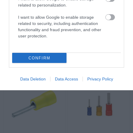
related to personalization.
I want to allow Google to enable storage
related to security, including authentication
functionality and fraud prevention, and other
Faston Θηλυκά 4-6mm²
Ακροδέκτες Ακίδος 1.5-
user protection.
6.3x0.8mm ΑΚ-ΑΚ-053 (100
2.5mm² ΑΚ-ΑΚ-049 (100
τμχ)
τμχ)
Διαθέσιμο
Διαθέσιμο
9,07 €
5,94 €
CONFIRM
Data Deletion
Data Access
Privacy Policy