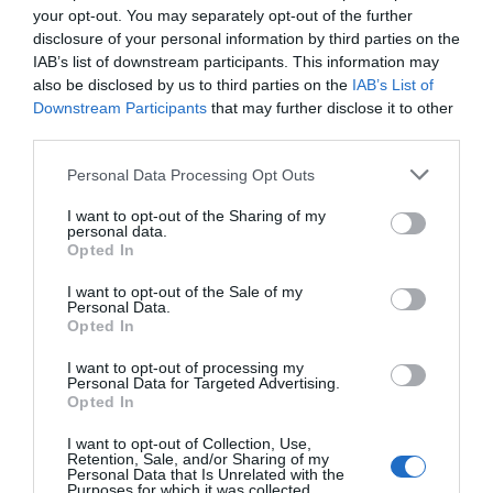
your opt-out. You may separately opt-out of the further
disclosure of your personal information by third parties on the
IAB’s list of downstream participants. This information may
also be disclosed by us to third parties on the
IAB’s List of
Downstream Participants
that may further disclose it to other
third parties.
Please note that this website/app uses one or more Google
Personal Data Processing Opt Outs
services and may gather and store information including but
not limited to your visit or usage behaviour. You may click to
I want to opt-out of the Sharing of my
personal data.
grant or deny consent to Google and its third-party tags to
Opted In
use your data for below specified purposes in below Google
consent section.
I want to opt-out of the Sale of my
Faston Θηλυκά 0.5-1.5mm²
Faston Θηλυκά 1.5-2.5mm²
Personal Data.
6.3x0.8mm ΑΚ-ΑΚ-051 (100
6.3x0.8mm ΑΚ-ΑΚ-034 (100
Opted In
τμχ)
τμχ)
Διαθέσιμο
Διαθέσιμο
I want to opt-out of processing my
5,95 €
5,18 €
Personal Data for Targeted Advertising.
Opted In
I want to opt-out of Collection, Use,
Retention, Sale, and/or Sharing of my
Personal Data that Is Unrelated with the
Purposes for which it was collected.