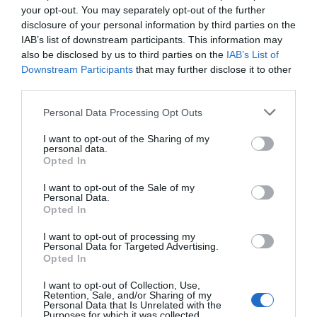
your opt-out. You may separately opt-out of the further
disclosure of your personal information by third parties on the
IAB’s list of downstream participants. This information may
also be disclosed by us to third parties on the
IAB’s List of
Downstream Participants
that may further disclose it to other
third parties.
Please note that this website/app uses one or more Google
Personal Data Processing Opt Outs
services and may gather and store information including but
not limited to your visit or usage behaviour. You may click to
I want to opt-out of the Sharing of my
personal data.
grant or deny consent to Google and its third-party tags to
Opted In
use your data for below specified purposes in below Google
consent section.
I want to opt-out of the Sale of my
Ερμάριο Μεταλλικό IP55
Ερμάριο Μεταλλικό IP55
Personal Data.
Π1200xΥ400xΒ300mm AX
Π1200xΥ600xΒ300mm AX
Opted In
με Δύο Πόρτες
με Δύο Πόρτες
Διαθέσιμο Κατόπιν Παραγγελίας
Διαθέσιμο Κατόπιν Παραγγελίας
I want to opt-out of processing my
634,95 €
680,03 €
Personal Data for Targeted Advertising.
Opted In
I want to opt-out of Collection, Use,
Retention, Sale, and/or Sharing of my
Personal Data that Is Unrelated with the
Purposes for which it was collected.