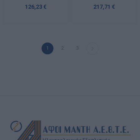
126,23 €
217,71 €
1
2
3