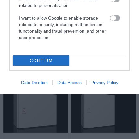
related to personalization.
I want to allow Google to enable storage
related to security, including authentication
functionality and fraud prevention, and other
Ερμάριο Μεταλλικό IP66
Ερμάριο Μεταλλικό IP66
user protection.
Π300xΥ300xΒ210mm AX
Π300xΥ400xΒ210mm AX
Διαθέσιμο Κατόπιν Παραγγελίας
Διαθέσιμο Κατόπιν Παραγγελίας
94,84 €
103,50 €
CONFIRM
Data Deletion
Data Access
Privacy Policy