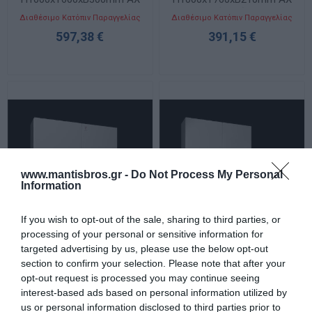
με Δύο Πόρτες
με Δύο Πόρτες
Διαθέσιμο Κατόπιν Παραγγελίας
Διαθέσιμο Κατόπιν Παραγγελίας
597,38 €
391,15 €
www.mantisbros.gr -
Do Not Process My Personal
Information
If you wish to opt-out of the sale, sharing to third parties, or
processing of your personal or sensitive information for
Ερμάριο Μεταλλικό IP55
Ερμάριο Μεταλλικό IP55
targeted advertising by us, please use the below opt-out
Π1000xΥ760xΒ300mm AX
Π1200xΥ1200xΒ400mm AX
section to confirm your selection. Please note that after your
με Δύο Πόρτες
με Δύο Πόρτες
Διαθέσιμο Κατόπιν Παραγγελίας
Διαθέσιμο Κατόπιν Παραγγελίας
opt-out request is processed you may continue seeing
434,98 €
817,91 €
interest-based ads based on personal information utilized by
us or personal information disclosed to third parties prior to