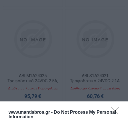
ABLM1A24025
ABLS1A24021
Τροφοδοτικό 24VDC 2.5A,
Τροφοδοτικό 24VDC 2.1A,
100-240VAC Modular
100-240VAC Optimized
Διαθέσιμο Κατόπιν Παραγγελίας
Διαθέσιμο Κατόπιν Παραγγελίας
95,79 €
60,76 €
www.mantisbros.gr -
Do Not Process My Personal
Information