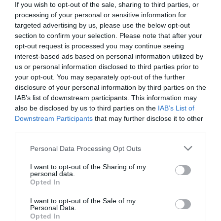
If you wish to opt-out of the sale, sharing to third parties, or
processing of your personal or sensitive information for
targeted advertising by us, please use the below opt-out
section to confirm your selection. Please note that after your
opt-out request is processed you may continue seeing
interest-based ads based on personal information utilized by
us or personal information disclosed to third parties prior to
your opt-out. You may separately opt-out of the further
disclosure of your personal information by third parties on the
ABLS1A24031
ABLS1A24038
IAB’s list of downstream participants. This information may
Τροφοδοτικό 24VDC 3.1A,
Τροφοδοτικό Ράγας
also be disclosed by us to third parties on the
IAB’s List of
100-240VAC Optimized
Modicon 24VDC 3.8A 100-
Διαθέσιμο Κατόπιν Παραγγελίας
Διαθέσιμο Κατόπιν Παραγγελίας
240VAC Optimized
Downstream Participants
that may further disclose it to other
67,47 €
85,99 €
third parties.
Please note that this website/app uses one or more Google
Personal Data Processing Opt Outs
services and may gather and store information including but
not limited to your visit or usage behaviour. You may click to
I want to opt-out of the Sharing of my
personal data.
grant or deny consent to Google and its third-party tags to
Opted In
use your data for below specified purposes in below Google
consent section.
I want to opt-out of the Sale of my
Personal Data.
Opted In