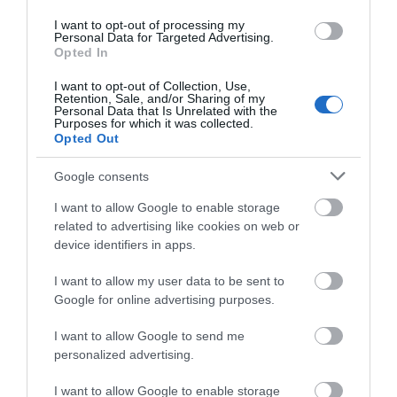
I want to opt-out of processing my
Personal Data for Targeted Advertising.
Opted In
I want to opt-out of Collection, Use,
ABLS1A24050
CP-E 24/5.0 Τροφοδοτικό
Retention, Sale, and/or Sharing of my
Τροφοδοτικό Modicon 100-
24VDC 5A, 115/230VAC
Personal Data that Is Unrelated with the
Purposes for which it was collected.
240VAC, 5A 24DC Optimized
ABB
Διαθέσιμο Κατόπιν Παραγγελίας
Διαθέσιμο
Opted Out
94,22 €
173,76 €
Google consents
I want to allow Google to enable storage
related to advertising like cookies on web or
device identifiers in apps.
I want to allow my user data to be sent to
Google for online advertising purposes.
I want to allow Google to send me
personalized advertising.
I want to allow Google to enable storage