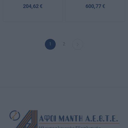
Remote
204,62 €
600,77 €
1
2