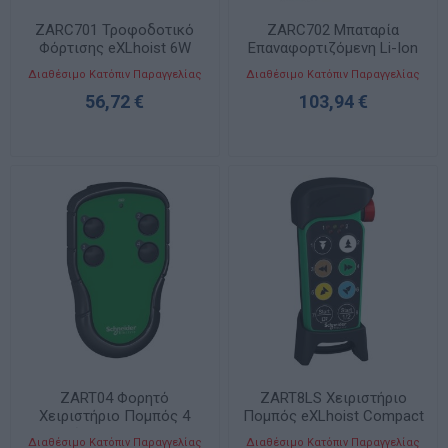
ZARC701 Τροφοδοτικό
ZARC702 Μπαταρία
Φόρτισης eXLhoist 6W
Επαναφορτιζόμενη Li-Ion
5Vdc
eXLhoist
Διαθέσιμο Κατόπιν Παραγγελίας
Διαθέσιμο Κατόπιν Παραγγελίας
56,72 €
103,94 €
ZART04 Φορητό
ZART8LS Χειριστήριο
Χειριστήριο Πομπός 4
Πομπός eXLhoist Compact
Μπουτόν Harmony Pocket
με LED
Διαθέσιμο Κατόπιν Παραγγελίας
Διαθέσιμο Κατόπιν Παραγγελίας