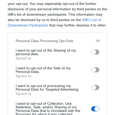
your opt-out. You may separately opt-out of the further
disclosure of your personal information by third parties on the
IAB’s list of downstream participants. This information may
also be disclosed by us to third parties on the
IAB’s List of
Downstream Participants
that may further disclose it to other
third parties.
Please note that this website/app uses one or more Google
Personal Data Processing Opt Outs
services and may gather and store information including but
not limited to your visit or usage behaviour. You may click to
I want to opt-out of the Sharing of my
personal data.
grant or deny consent to Google and its third-party tags to
Opted In
use your data for below specified purposes in below Google
consent section.
I want to opt-out of the Sale of my
XD4PA14 Χειριστήριο Φ22
XD4PA22 Χειριστήριο Φ22
Personal Data.
4 Κατευθύνσεων Χωρίς
2 Κατευθύνσεων με
Opted In
Επαναφορά 1NO
Επαναφορά 1NO
Διαθέσιμο
Διαθέσιμο
I want to opt-out of processing my
65,50 €
50,68 €
Personal Data for Targeted Advertising.
Opted In
I want to opt-out of Collection, Use,
Retention, Sale, and/or Sharing of my
Personal Data that Is Unrelated with the
Purposes for which it was collected.