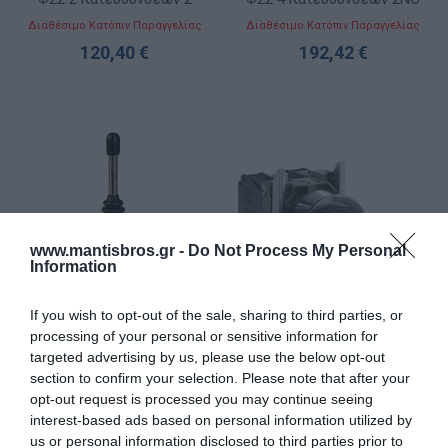
Σκάλες 2NO
Διαθέσιμο Κατόπιν Παραγγελίας
Διαθέσιμο Κατόπιν Παραγγελίας
120,40 €
192,42 €
www.mantisbros.gr -
Do Not Process My Personal
Information
If you wish to opt-out of the sale, sharing to third parties, or
processing of your personal or sensitive information for
XD2PA24 Χειριστήριο Φ22
XD4PA12 Χειριστήριο Φ22
targeted advertising by us, please use the below opt-out
4 Κατευθύνσεων με
2 Κατευθύνσεων Χωρίς
section to confirm your selection. Please note that after your
Επαναφορά 1NO
Επαναφορά 1NO
Διαθέσιμο Κατόπιν Παραγγελίας
Διαθέσιμο
opt-out request is processed you may continue seeing
105,60 €
47,82 €
interest-based ads based on personal information utilized by
us or personal information disclosed to third parties prior to