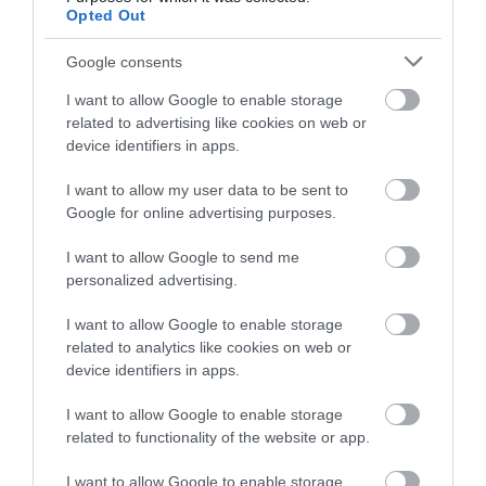
Opted Out
Google consents
I want to allow Google to enable storage
related to advertising like cookies on web or
device identifiers in apps.
I want to allow my user data to be sent to
XD4PA24 Χειριστήριο Φ22
ZARB05WSP Δέκτης για
Google for online advertising purposes.
4 Κατευθύνσεων με
Ασύρματο Χειριστήριο 12-
Επαναφορά 1NO
24VDC 5 Έξοδοι Ρελέ
Διαθέσιμο
Διαθέσιμο Κατόπιν Παραγγελίας
I want to allow Google to send me
Προκαλωδιωμένο 1.5m
personalized advertising.
68,61 €
441,19 €
I want to allow Google to enable storage
related to analytics like cookies on web or
device identifiers in apps.
I want to allow Google to enable storage
related to functionality of the website or app.
I want to allow Google to enable storage