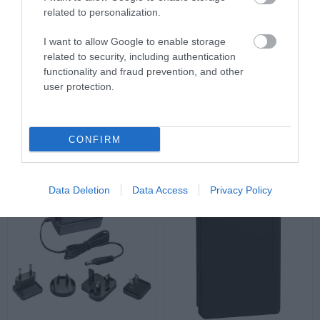
related to personalization.
I want to allow Google to enable storage
related to security, including authentication
functionality and fraud prevention, and other
ZARB10WS Δέκτης
ZARC620 Κιτ με Ετικέτες
user protection.
eXLhoist Compact 10
για Χειριστήριο Harmony
Relays+2 Safety 48-240VAC
Pocket Remote
Διαθέσιμο Κατόπιν Παραγγελίας
Διαθέσιμο Κατόπιν Παραγγελίας
536,14 €
47,55 €
CONFIRM
Data Deletion
Data Access
Privacy Policy