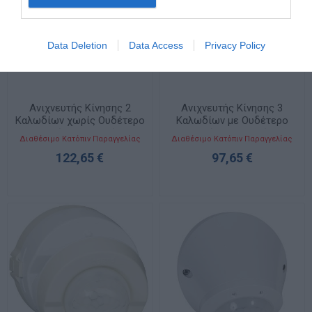
Data Deletion
Data Access
Privacy Policy
Ανιχνευτής Κίνησης 2
Ανιχνευτής Κίνησης 3
Καλωδίων χωρίς Ουδέτερο
Καλωδίων με Ουδέτερο
Λευκός 2 Στοιχείων
Λευκός 2 Στοιχείων
Διαθέσιμο Κατόπιν Παραγγελίας
Διαθέσιμο Κατόπιν Παραγγελίας
Mosaic 078458A
Mosaic 078454A
122,65 €
97,65 €