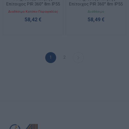
Επίτοιχος PIR 360° 8m IP55
Επίτοιχος PIR 360° 8m IP55
Γκρι 069740
Λευκός 069780
Διαθέσιμο Κατόπιν Παραγγελίας
Διαθέσιμο
58,42 €
58,49 €
1
2