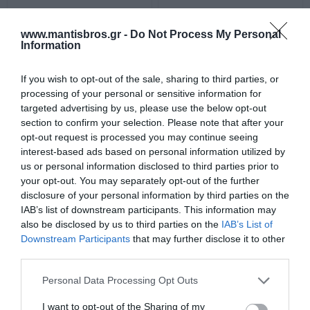
FT-1 Φωτοκύτταρο Μέρας-
GR-11 Φωτιστικό
Νύκτας 230VAC
Ασφαλείας
www.mantisbros.gr -
Do Not Process My Personal
Επαναφορτιζόμενο
Information
Διαθέσιμο
Διαθέσιμο
22,92 €
13,50 €
If you wish to opt-out of the sale, sharing to third parties, or
processing of your personal or sensitive information for
targeted advertising by us, please use the below opt-out
section to confirm your selection. Please note that after your
opt-out request is processed you may continue seeing
interest-based ads based on personal information utilized by
us or personal information disclosed to third parties prior to
your opt-out. You may separately opt-out of the further
disclosure of your personal information by third parties on the
IAB’s list of downstream participants. This information may
also be disclosed by us to third parties on the
IAB’s List of
Downstream Participants
that may further disclose it to other
third parties.
GR-2000 Φωτιστικό
GR-60 Φωτιστικό
Please note that this website/app uses one or more Google
Personal Data Processing Opt Outs
Ασφαλείας
Ασφαλείας
services and may gather and store information including but
Διαθέσιμο
Διαθέσιμο
not limited to your visit or usage behaviour. You may click to
I want to opt-out of the Sharing of my