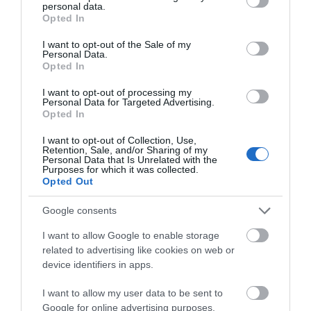
personal data.
65,99 €
35,79 €
grant or deny consent to Google and its third-party tags to
Opted In
use your data for below specified purposes in below Google
consent section.
I want to opt-out of the Sale of my
Personal Data.
Opted In
I want to opt-out of processing my
Personal Data for Targeted Advertising.
Opted In
I want to opt-out of Collection, Use,
Retention, Sale, and/or Sharing of my
Personal Data that Is Unrelated with the
Purposes for which it was collected.
Opted Out
Google consents
GR-8/LF Φωτιστικό
GRL-21 Φωτιστικό
Ασφαλείας
Ασφαλείας
I want to allow Google to enable storage
related to advertising like cookies on web or
Διαθέσιμο
Διαθέσιμο
device identifiers in apps.
23,34 €
123,93 €
I want to allow my user data to be sent to
Google for online advertising purposes.