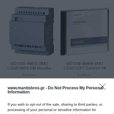
6ED1055-1NB10-0BA2
6ED1058-0BA08-0YA1
LOGO! DM16 24R Μονάδα
LOGO! SOFT Comfort V8
Επέκτασης 8DI/8DO Relay
Software
Διαθέσιμο
Διαθέσιμο
145,40 €
66,09 €
www.mantisbros.gr -
Do Not Process My Personal
Information
STOCK
If you wish to opt-out of the sale, sharing to third parties, or
HOUSE
processing of your personal or sensitive information for