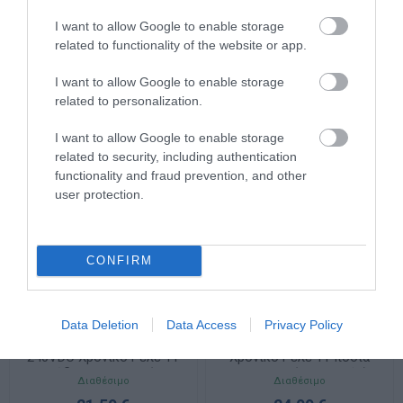
AC2-5PS2RW Θερμοστάτης
AC2-5TS2RW Θερμοστάτης
PT100, 100-240VAC, 2
PTC/NTC,100-240VAC, 2
I want to allow Google to enable storage
έξοδοι ρελέ
έξοδοι ρελέ
related to functionality of the website or app.
Διαθέσιμο
Διαθέσιμο
63,80 €
70,18 €
I want to allow Google to enable storage
related to personalization.
I want to allow Google to enable storage
related to security, including authentication
functionality and fraud prevention, and other
user protection.
CONFIRM
Data Deletion
Data Access
Privacy Policy
AT11DN 100-240VAC/24-
AT11DN-2 24VAC/DC
240VDC Χρονικό Ρελέ 11
Χρονικό Ρελέ 11 πόδια
πόδια 48x48mm (2
48x48mm (2 χρονικές)
Διαθέσιμο
Διαθέσιμο
χρονικές)