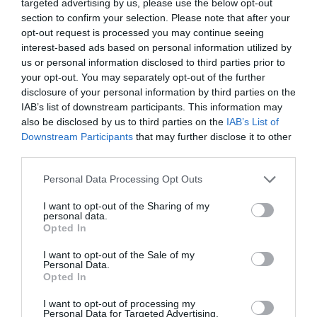
targeted advertising by us, please use the below opt-out
section to confirm your selection. Please note that after your
opt-out request is processed you may continue seeing
interest-based ads based on personal information utilized by
us or personal information disclosed to third parties prior to
your opt-out. You may separately opt-out of the further
disclosure of your personal information by third parties on the
IAB’s list of downstream participants. This information may
92.13 Βάση PCB SMA για
ABS2SC02EB Interface
also be disclosed by us to third parties on the
IAB’s List of
Ρελέ 62.32/62.33
24VDC/ 5-48VDC 3A Solid
Downstream Participants
that may further disclose it to other
State
third parties.
Διαθέσιμο
Διαθέσιμο
3,33 €
30,58 €
Please note that this website/app uses one or more Google
Personal Data Processing Opt Outs
services and may gather and store information including but
not limited to your visit or usage behaviour. You may click to
I want to opt-out of the Sharing of my
personal data.
grant or deny consent to Google and its third-party tags to
Opted In
use your data for below specified purposes in below Google
consent section.
I want to opt-out of the Sale of my
Personal Data.
Opted In
I want to opt-out of processing my
Personal Data for Targeted Advertising.