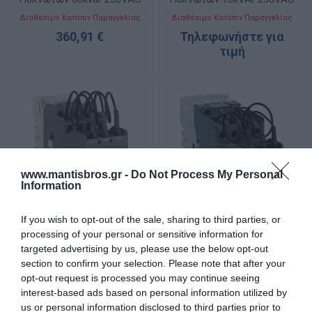
50/60Hz
Διαθέσιμο Κατόπιν Παραγγελίας
Διαθέσιμο Κατόπιν Παραγγελίας
360,91 €
Τηλεφωνήστε για
τιμή
www.mantisbros.gr -
Do Not Process My Personal
Information
If you wish to opt-out of the sale, sharing to third parties, or
processing of your personal or sensitive information for
UA16-30-10-RA Ρελέ
UA26-30-10-RA Ρελέ
targeted advertising by us, please use the below opt-out
Πυκνωτών 10kvar 380VAC
Πυκνωτών 15kvar 230VAC
section to confirm your selection. Please note that after your
Διαθέσιμο Κατόπιν Παραγγελίας
Διαθέσιμο Κατόπιν Παραγγελίας
opt-out request is processed you may continue seeing
Τηλεφωνήστε για
Τηλεφωνήστε για
interest-based ads based on personal information utilized by
τιμή
τιμή
us or personal information disclosed to third parties prior to