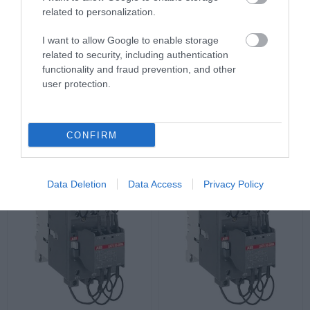
related to personalization.
I want to allow Google to enable storage
related to security, including authentication
functionality and fraud prevention, and other
UA50-30-00-RA Ρελέ
UA63-30-00-RA Ρελέ
user protection.
Πυκνωτών 35kvar 380VAC
Πυκνωτών 40kvar 230VAC
Διαθέσιμο Κατόπιν Παραγγελίας
Διαθέσιμο Κατόπιν Παραγγελίας
Τηλεφωνήστε για
Τηλεφωνήστε για
CONFIRM
τιμή
τιμή
Data Deletion
Data Access
Privacy Policy