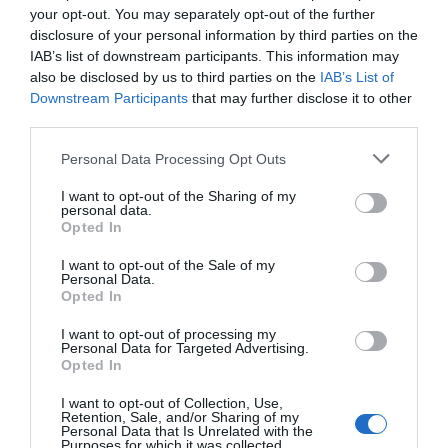
your opt-out. You may separately opt-out of the further
disclosure of your personal information by third parties on the
IAB’s list of downstream participants. This information may
also be disclosed by us to third parties on the
IAB’s List of
Downstream Participants
that may further disclose it to other
third parties.
Please note that this website/app uses one or more Google
Personal Data Processing Opt Outs
services and may gather and store information including but
not limited to your visit or usage behaviour. You may click to
I want to opt-out of the Sharing of my
personal data.
grant or deny consent to Google and its third-party tags to
Opted In
use your data for below specified purposes in below Google
consent section.
I want to opt-out of the Sale of my
UA26-30-10-RA Ρελέ
UA30-30-10-RA Ρελέ
Personal Data.
Πυκνωτών 15kvar 380VAC
Πυκνωτών 25kvar 230VAC
Opted In
Διαθέσιμο Κατόπιν Παραγγελίας
Διαθέσιμο Κατόπιν Παραγγελίας
I want to opt-out of processing my
Τηλεφωνήστε για
Τηλεφωνήστε για
Personal Data for Targeted Advertising.
τιμή
τιμή
Opted In
I want to opt-out of Collection, Use,
Retention, Sale, and/or Sharing of my
Personal Data that Is Unrelated with the
Purposes for which it was collected.