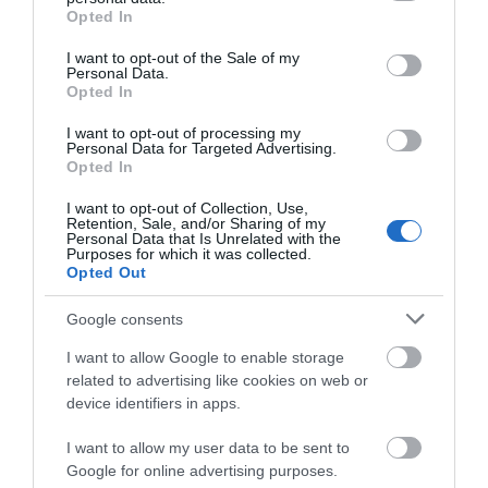
grant or deny consent to Google and its third-party tags to
Opted In
use your data for below specified purposes in below Google
consent section.
I want to opt-out of the Sale of my
Personal Data.
Opted In
I want to opt-out of processing my
Personal Data for Targeted Advertising.
Opted In
I want to opt-out of Collection, Use,
Retention, Sale, and/or Sharing of my
Personal Data that Is Unrelated with the
Purposes for which it was collected.
Opted Out
Google consents
Μπαταρία Μολύβδου
Μπαταρία Μολύβδου
Κλειστού Τύπου 12V/3.2Ah
Κλειστού Τύπου 6V 4.5Ah
I want to allow Google to enable storage
PT3.2-12
4.8mm SPA 6-4.5 F1
Διαθέσιμο
Διαθέσιμο
related to advertising like cookies on web or
13,41 €
7,76 €
device identifiers in apps.
I want to allow my user data to be sent to
Google for online advertising purposes.