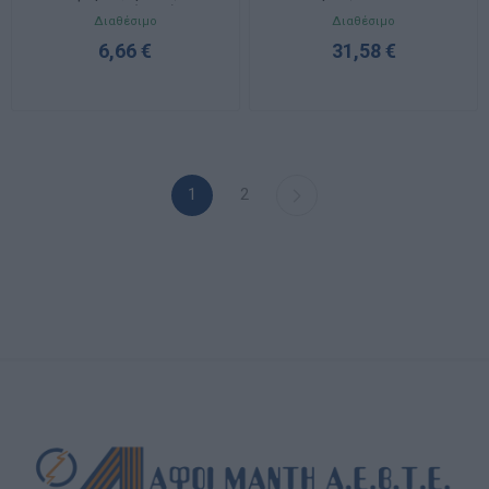
950mAh 1.2V (2τμχ) TNH-
TNHC-6GME CB
Διαθέσιμο
Διαθέσιμο
03GAE BP-2
6,66 €
31,58 €
1
2