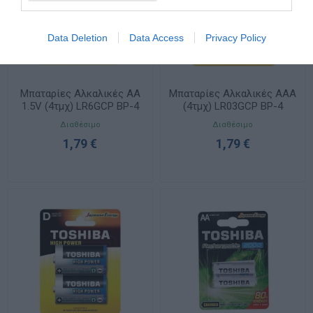
Data Deletion
Data Access
Privacy Policy
Μπαταρίες Αλκαλικές AA
Μπαταρίες Αλκαλικές AAA
1.5V (4τμχ) LR6GCP BP-4
(4τμχ) LR03GCP BP-4
Διαθέσιμο
Διαθέσιμο
1,79 €
1,79 €