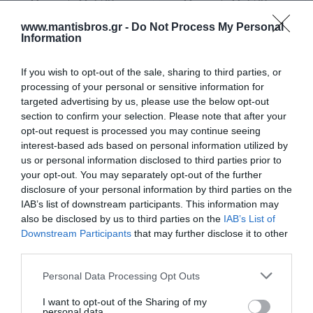
Μπαταρία Μολύβδου
Μπαταρία Μολύβδου
Κλειστού Τύπου 12V 7Ah
Κλειστού Τύπου 12V 9Ah
www.mantisbros.gr -
Do Not Process My Personal
6.3mm SPA 12-7 F2
6.3mm SPA 12-9 F2
Διαθέσιμο
Διαθέσιμο
Information
15,82 €
23,15 €
If you wish to opt-out of the sale, sharing to third parties, or
processing of your personal or sensitive information for
targeted advertising by us, please use the below opt-out
section to confirm your selection. Please note that after your
opt-out request is processed you may continue seeing
interest-based ads based on personal information utilized by
us or personal information disclosed to third parties prior to
your opt-out. You may separately opt-out of the further
disclosure of your personal information by third parties on the
IAB’s list of downstream participants. This information may
also be disclosed by us to third parties on the
IAB’s List of
Downstream Participants
that may further disclose it to other
third parties.
Μπαταρία Μολύβδου
Μπαταρία Μολύβδου
Please note that this website/app uses one or more Google
Κλειστού Τύπου 12V/1.3Ah
Κλειστού Τύπου 12V/2.3Ah
Personal Data Processing Opt Outs
PT1.3-12
PT2.3-12
services and may gather and store information including but
Διαθέσιμο
Διαθέσιμο Κατόπιν Παραγγελίας
not limited to your visit or usage behaviour. You may click to
I want to opt-out of the Sharing of my
7,63 €
12,15 €
personal data.