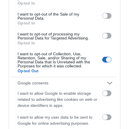
grant or deny consent to Google and its third-party tags to
Opted In
use your data for below specified purposes in below Google
consent section.
I want to opt-out of the Sale of my
Personal Data.
Opted In
I want to opt-out of processing my
Personal Data for Targeted Advertising.
Opted In
I want to opt-out of Collection, Use,
Retention, Sale, and/or Sharing of my
Personal Data that Is Unrelated with the
Purposes for which it was collected.
Opted Out
Θυροτηλέφωνο 2
θυροτηλέφωνο IRIS HT 501
Google consents
Καλωδίων Ανθρακί Pivot
με βομβητή (4+N)
344033
I want to allow Google to enable storage
Διαθέσιμο
Διαθέσιμο Κατόπιν Παραγγελίας
related to advertising like cookies on web or
77,18 €
28,83 €
device identifiers in apps.
I want to allow my user data to be sent to
Google for online advertising purposes.