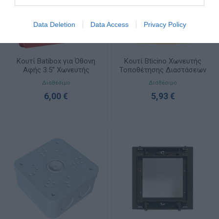
Data Deletion
Data Access
Privacy Policy
Κουτί Batibox για Όθονη
Κουτί Bticino Χωνευτής
Αφής 3.5'' Χωνευτής
Τοποθέτησης Διαστάσεων
Τοποθέτησης 089279
107x120x53.3mm 506E
Διαθέσιμο
Διαθέσιμο
6,00 €
5,93 €