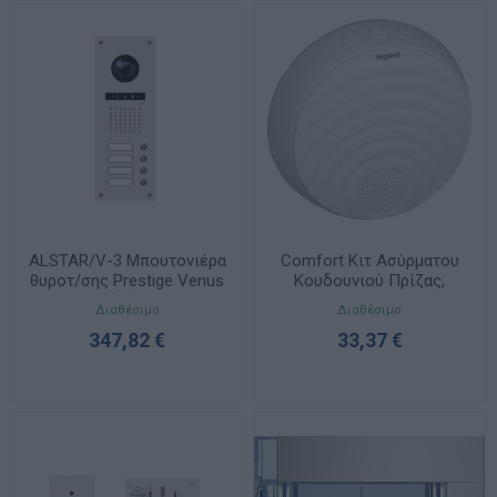
ALSTAR/V-3 Μπουτονιέρα
Comfort Κιτ Ασύρματου
θυροτ/σης Prestige Venus
Κουδουνιού Πρίζας,
Video Αλ. (2Κ) Σαμπανιζέ
Εμβέλεια 100m, Λευκό, 15
Διαθέσιμο
Διαθέσιμο
Μελωδίες 094254
347,82 €
33,37 €