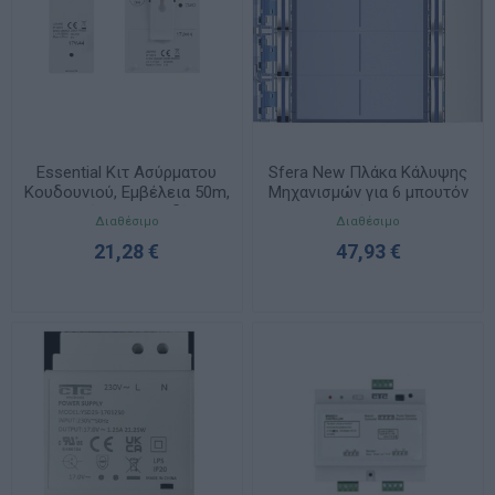
Essential Κιτ Ασύρματου
Sfera New Πλάκα Κάλυψης
Κουδουνιού, Εμβέλεια 50m,
Μηχανισμών για 6 μπουτόν
Λευκό, 32 Μελωδίες
σε 3 σειρές - Allmetal
Διαθέσιμο
Διαθέσιμο
094250
352161
21,28 €
47,93 €