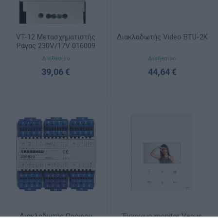
VT-12 Μετασχηματιστής
Διακλαδωτής Video BTU-2K
Ράγας 230V/17V 016009
CTC
Διαθέσιμο
Διαθέσιμο
39,06 €
44,64 €
Διακλαδωτής Ορόφου
Έγχρωμο monitor Venus