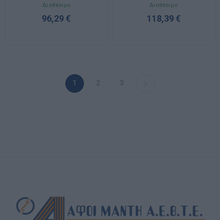
331322
331332
Διαθέσιμο
Διαθέσιμο
96,29 €
118,39 €
1
2
3