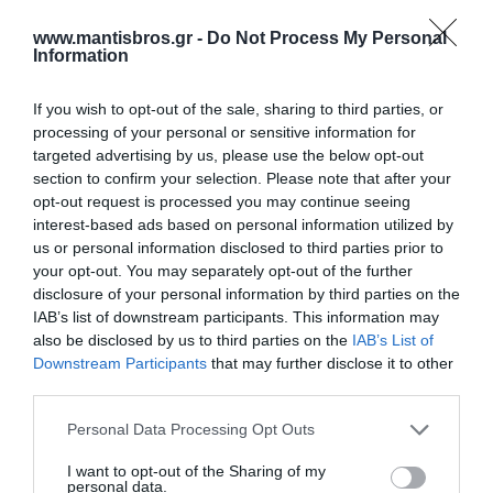
Ενδοεπικοινωνίας Sfera
Vision 4,3” Λευκό Touch
336820
VHS 204 BUS 2K
www.mantisbros.gr -
Do Not Process My Personal
Διαθέσιμο
Διαθέσιμο
Information
65,67 €
225,06 €
If you wish to opt-out of the sale, sharing to third parties, or
processing of your personal or sensitive information for
targeted advertising by us, please use the below opt-out
section to confirm your selection. Please note that after your
opt-out request is processed you may continue seeing
interest-based ads based on personal information utilized by
us or personal information disclosed to third parties prior to
your opt-out. You may separately opt-out of the further
disclosure of your personal information by third parties on the
IAB’s list of downstream participants. This information may
also be disclosed by us to third parties on the
IAB’s List of
Downstream Participants
that may further disclose it to other
third parties.
Εξάρτημα
Ηλεκτρικό Κυπρί
Ενδοεπικοινωνίας Sprint
Κλειδαριάς με Κοντό
Please note that this website/app uses one or more Google
Personal Data Processing Opt Outs
Sfera 337411
Μηχανισμό 12V
services and may gather and store information including but
Διαθέσιμο
Διαθέσιμο
not limited to your visit or usage behaviour. You may click to
I want to opt-out of the Sharing of my
136,11 €
19,44 €
personal data.