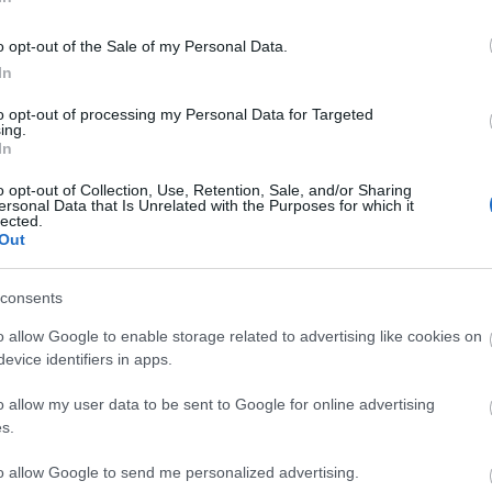
o opt-out of the Sale of my Personal Data.
In
to opt-out of processing my Personal Data for Targeted
ing.
In
o opt-out of Collection, Use, Retention, Sale, and/or Sharing
ersonal Data that Is Unrelated with the Purposes for which it
lected.
28910 Διακόπτης
28911 Διακόπτης
2
Out
τίου INS125 3P125A
Φορτίου INS125 4P 125A
Φορτί
Διαθέσιμο
Διαθέσιμο Κατόπιν
Δι
consents
Παραγγελίας
96,74 €
106,90 €
o allow Google to enable storage related to advertising like cookies on
evice identifiers in apps.
i
+ΚΑΛΆΘΙ
i
h
+ΚΑΛΆΘΙ
h
o allow my user data to be sent to Google for online advertising
s.
to allow Google to send me personalized advertising.