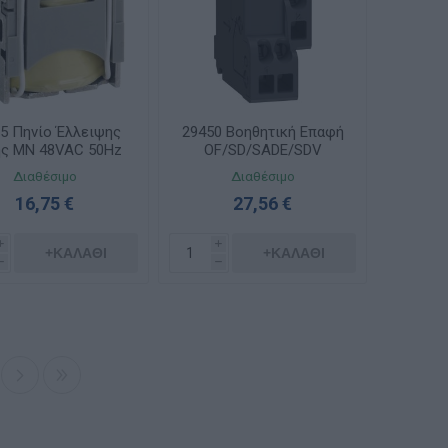
5 Πηνίο Έλλειψης
29450 Βοηθητική Επαφή
ς MN 48VAC 50Hz
OF/SD/SADE/SDV
Διαθέσιμο
Διαθέσιμο
16,75 €
27,56 €
i
i
+ΚΑΛΆΘΙ
+ΚΑΛΆΘΙ
h
h