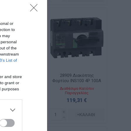
sonal or
ection to
ou may
 personal
out of the
 downstream
B’s List of
8908 Διακόπτης
28909 Διακόπτης
er and store
ου INS100 3P 100A
Φορτίου INS100 4P 100A
to grant or
Διαθέσιμο
Διαθέσιμο Κατόπιν
ed purposes
Παραγγελίας
108,00 €
119,31 €
i
+ΚΑΛΆΘΙ
i
h
+ΚΑΛΆΘΙ
h