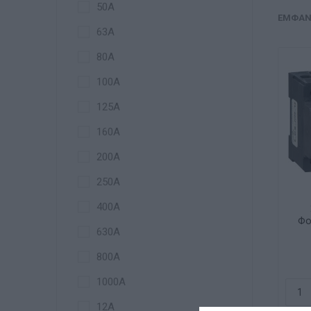
50A
ΕΜΦΆΝ
63A
80A
100A
125A
160Α
200Α
250Α
400Α
Φο
630Α
800Α
1000Α
12A