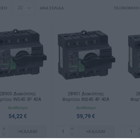
ΙΣΗ
ΑΝΆ ΣΕΛΊΔΑ
ΤΑΞΙΝΌΜΗΣ
28900 Διακόπτης
28901 Διακόπτης
2
ρτίου INS40 3P 40A
Φορτίου INS40 4P 40A
Φορτ
Διαθέσιμο
Διαθέσιμο
54,22 €
59,79 €
i
i
+ΚΑΛΆΘΙ
+ΚΑΛΆΘΙ
h
h