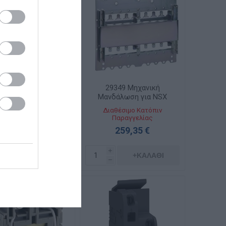
15 Μετώπη Πίνακα
29349 Μηχανική
omPact NS CVS
Μανδάλωση για NSX
100/160/250
100-250
αθέσιμο Κατόπιν
Διαθέσιμο Κατόπιν
Παραγγελίας
Παραγγελίας
9,00 €
259,35 €
i
i
+ΚΑΛΆΘΙ
+ΚΑΛΆΘΙ
h
h
STOCK
HOUSE