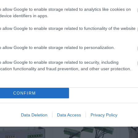
o allow Google to enable storage related to analytics like cookies on
evice identifiers in apps.
o allow Google to enable storage related to functionality of the website
o allow Google to enable storage related to personalization.
28953 Μηχανική
28957 2 Προστατευτικά
293
Μανδάλωση για
Καλλύματα Πόλων για
C
o allow Google to enable storage related to security, including
INS40/160
INS40..80
Διαθέσιμο Κατόπιν
Διαθέσιμο Κατόπιν
Δι
cation functionality and fraud prevention, and other user protection.
Παραγγελίας
Παραγγελίας
109,93 €
14,58 €
CONFIRM
i
i
+ΚΑΛΆΘΙ
+ΚΑΛΆΘΙ
h
h
Data Deletion
Data Access
Privacy Policy