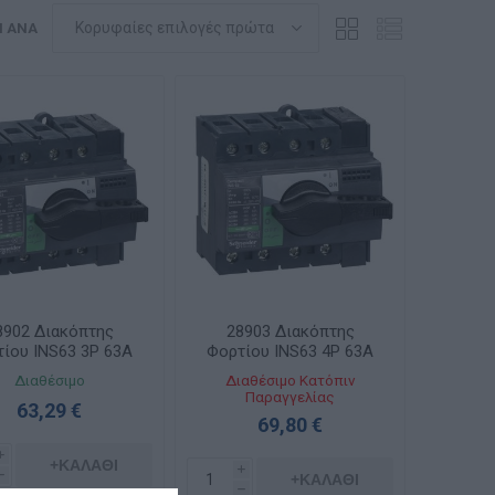
Η ΑΝΆ
8902 Διακόπτης
28903 Διακόπτης
ίου INS63 3P 63A
Φορτίου INS63 4P 63A
Διαθέσιμο
Διαθέσιμο Κατόπιν
Παραγγελίας
63,29 €
69,80 €
i
+ΚΑΛΆΘΙ
i
h
+ΚΑΛΆΘΙ
h