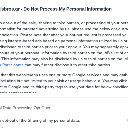
sbros.gr -
Do Not Process My Personal Information
to opt-out of the sale, sharing to third parties, or processing of your per
formation for targeted advertising by us, please use the below opt-out s
r selection. Please note that after your opt-out request is processed y
eing interest-based ads based on personal information utilized by us or
disclosed to third parties prior to your opt-out. You may separately opt-
losure of your personal information by third parties on the IAB’s list of
. This information may also be disclosed by us to third parties on the
IA
Participants
that may further disclose it to other third parties.
28904 Διακόπτης
28905 Διακόπτης
2
 that this website/app uses one or more Google services and may gath
ρτίου INS80 3P 80A
Φορτίου INS80 4P 80A
Φορτί
including but not limited to your visit or usage behaviour. You may click 
Διαθέσιμο
Διαθέσιμο Κατόπιν
 to Google and its third-party tags to use your data for below specifi
Παραγγελίας
ogle consent section.
72,36 €
79,80 €
i
l Data Processing Opt Outs
+ΚΑΛΆΘΙ
i
h
+ΚΑΛΆΘΙ
h
o opt-out of the Sharing of my personal data.
In