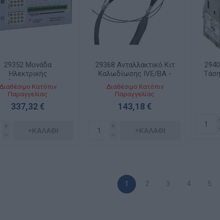
29352 Μονάδα
29368 Ανταλλακτικό Κιτ
2940
Ηλεκτρικής
Καλωδίωσης IVE/BA -
Τάση
ανδάλωσης Ive 48-
UA για NSX 100-250
Διαθέσιμο Κατόπιν
Διαθέσιμο Κατόπιν
415VAC
Παραγγελίας
Παραγγελίας
337,32 €
143,18 €
i
i
+ΚΑΛΆΘΙ
+ΚΑΛΆΘΙ
h
h
1
2
3
4
5