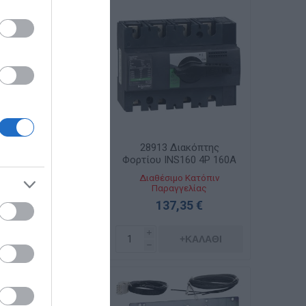
8912 Διακόπτης
28913 Διακόπτης
ου INS160 3P 160A
Φορτίου INS160 4P 160A
αθέσιμο Κατόπιν
Διαθέσιμο Κατόπιν
Παραγγελίας
Παραγγελίας
124,55 €
137,35 €
i
i
+ΚΑΛΆΘΙ
+ΚΑΛΆΘΙ
h
h