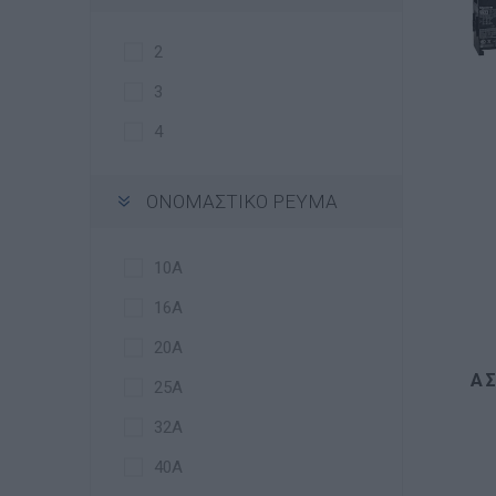
2
3
4
ΟΝΟΜΑΣΤΙΚΟ ΡΕΥΜΑ
10A
16A
20A
Α
25A
32A
40A