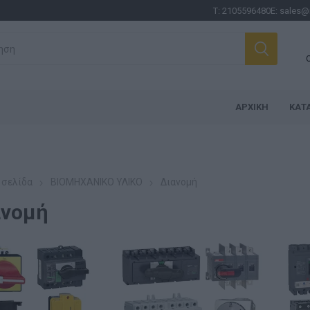
Τ:
2105596480
E:
sales@
ΑΡΧΙΚΉ
ΚΑΤ
 σελίδα
ΒΙΟΜΗΧΑΝΙΚΟ ΥΛΙΚΟ
Διανομή
ανομή