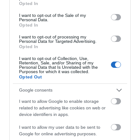
grant or deny consent to Google and its third-party tags to
Opted In
use your data for below specified purposes in below Google
consent section.
I want to opt-out of the Sale of my
Personal Data.
Opted In
I want to opt-out of processing my
Personal Data for Targeted Advertising.
Opted In
I want to opt-out of Collection, Use,
Retention, Sale, and/or Sharing of my
Personal Data that Is Unrelated with the
Purposes for which it was collected.
Opted Out
APV 14 Κουτί
APV 19 Κουτί
Google consents
Διακλάδωσης Αλουμινίου
Διακλάδωσης Αλουμινίου
168x192x80
217x253x93
I want to allow Google to enable storage
Διαθέσιμο Κατόπιν Παραγγελίας
Διαθέσιμο Κατόπιν Παραγγελίας
related to advertising like cookies on web or
40,55 €
68,82 €
device identifiers in apps.
I want to allow my user data to be sent to
Google for online advertising purposes.