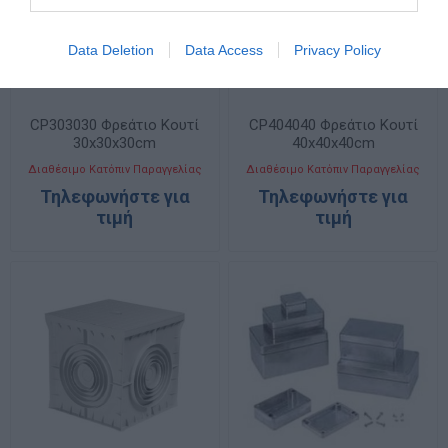
Data Deletion
Data Access
Privacy Policy
CP303030 Φρεάτιο Κουτί
CP404040 Φρεάτιο Κουτί
30x30x30cm
40x40x40cm
Διαθέσιμο Κατόπιν Παραγγελίας
Διαθέσιμο Κατόπιν Παραγγελίας
Τηλεφωνήστε για
Τηλεφωνήστε για
τιμή
τιμή