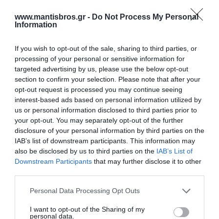
Αλουμινίου IP66
Αλουμινίου IP40
410x315x150 UNIBOX
150x100x80
www.mantisbros.gr -
Do Not Process My Personal
Διαθέσιμο
Διαθέσιμο
Information
199,37 €
33,48 €
If you wish to opt-out of the sale, sharing to third parties, or
processing of your personal or sensitive information for
targeted advertising by us, please use the below opt-out
section to confirm your selection. Please note that after your
opt-out request is processed you may continue seeing
interest-based ads based on personal information utilized by
us or personal information disclosed to third parties prior to
your opt-out. You may separately opt-out of the further
disclosure of your personal information by third parties on the
IAB’s list of downstream participants. This information may
also be disclosed by us to third parties on the
IAB’s List of
Downstream Participants
that may further disclose it to other
third parties.
APV 11 Κουτί
APV 12 Κουτί
Διακλάδωσης Αλουμινίου
Διακλάδωσης Αλουμινίου
Please note that this website/app uses one or more Google
Personal Data Processing Opt Outs
115x140x61
141x166x64
services and may gather and store information including but
Διαθέσιμο Κατόπιν Παραγγελίας
Διαθέσιμο Κατόπιν Παραγγελίας
not limited to your visit or usage behaviour. You may click to
I want to opt-out of the Sharing of my
26,50 €
28,27 €
personal data.