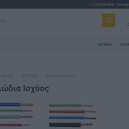
Τ:
2105596480
E:
sales@
ΑΡΧΙΚΉ
ΚΑΤ
 σελίδα
ΚΑΛΩΔΙΑ
Καλώδια Ισχύος
ώδια Ισχύος