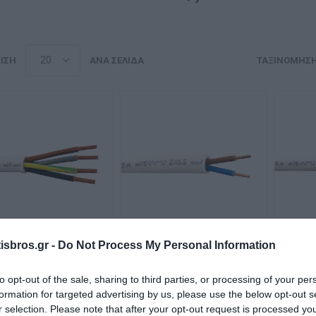
ΙΣΗ
ΑΝΆ ΣΕΛΊΔΑ
ΤΑΞΙΝΌΜΗΣ
sbros.gr -
Do Not Process My Personal Information
Καλώδιο A05VV-R
Καλώδιο A05VV-U
Κα
(NYM) 4G6mm²
(NYM) 2x1.5mm²
(
to opt-out of the sale, sharing to third parties, or processing of your per
Διαθέσιμο
Διαθέσιμο
formation for targeted advertising by us, please use the below opt-out s
5,52 €
0,88 €
r selection. Please note that after your opt-out request is processed y