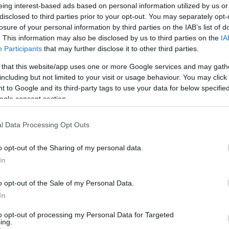
eing interest-based ads based on personal information utilized by us or
i
i
disclosed to third parties prior to your opt-out. You may separately opt-
+ΚΑΛΆΘΙ
+ΚΑΛΆΘΙ
h
h
losure of your personal information by third parties on the IAB’s list of
. This information may also be disclosed by us to third parties on the
IA
Participants
that may further disclose it to other third parties.
 that this website/app uses one or more Google services and may gath
including but not limited to your visit or usage behaviour. You may click 
 to Google and its third-party tags to use your data for below specifi
ogle consent section.
l Data Processing Opt Outs
o opt-out of the Sharing of my personal data.
Καλώδιο A05VV-U
Καλώδιο A05VV-U
Κα
In
(NYM) 3G4mm²
(NYM) 4G1.5mm²
(
Διαθέσιμο
Διαθέσιμο
o opt-out of the Sale of my Personal Data.
2,77 €
1,54 €
In
to opt-out of processing my Personal Data for Targeted
i
i
+ΚΑΛΆΘΙ
+ΚΑΛΆΘΙ
ing.
h
h