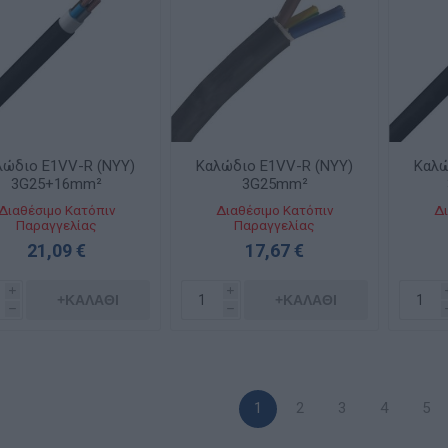
λώδιο E1VV-R (NYY)
Καλώδιο E1VV-R (NYY)
Καλώ
3G25+16mm²
3G25mm²
Διαθέσιμο Κατόπιν
Διαθέσιμο Κατόπιν
Δι
Παραγγελίας
Παραγγελίας
21,09 €
17,67 €
i
i
+ΚΑΛΆΘΙ
+ΚΑΛΆΘΙ
h
h
1
2
3
4
5