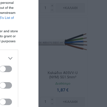
 personal
i
i
out of the
+ΚΑΛΆΘΙ
+ΚΑΛΆΘΙ
h
h
 downstream
B’s List of
er and store
to grant or
ed purposes
λώδιο A05VV-U
Καλώδιο A05VV-U
NYM) 4G2.5mm²
(NYM) 5G1.5mm²
Διαθέσιμο
Διαθέσιμο
2,39 €
1,87 €
i
i
+ΚΑΛΆΘΙ
+ΚΑΛΆΘΙ
h
h