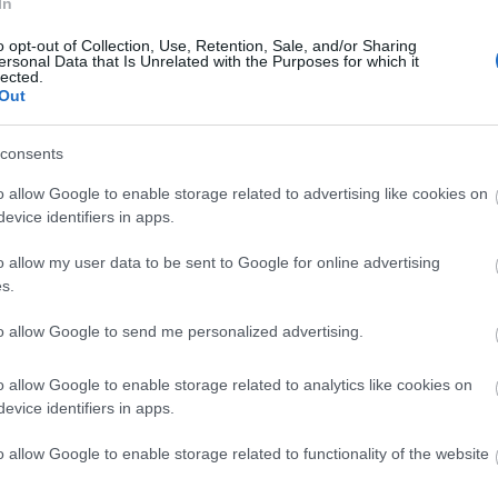
In
o opt-out of Collection, Use, Retention, Sale, and/or Sharing
ersonal Data that Is Unrelated with the Purposes for which it
lected.
Out
consents
o allow Google to enable storage related to advertising like cookies on
evice identifiers in apps.
o allow my user data to be sent to Google for online advertising
Καλώδιο A05VV-U
Καλώδιο E1VV-R (NYY)
Καλώ
s.
(NYM) 5G2.5mm²
3G10+1.5mm² Στροφείο
Διαθέσιμο
Διαθέσιμο
Δι
to allow Google to send me personalized advertising.
2,92 €
7,49 €
o allow Google to enable storage related to analytics like cookies on
i
i
evice identifiers in apps.
+ΚΑΛΆΘΙ
+ΚΑΛΆΘΙ
h
h
o allow Google to enable storage related to functionality of the website