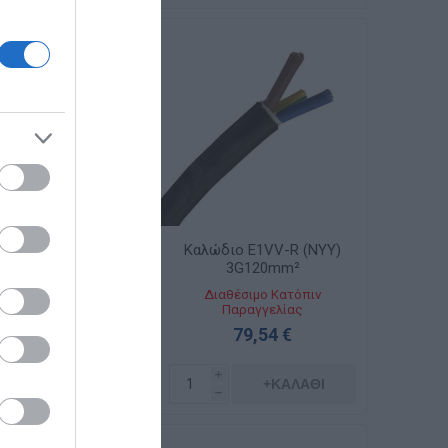
διο E1VV-R (NYY)
Καλώδιο E1VV-R (NYY)
3G120+70mm²
3G120mm²
αθέσιμο Κατόπιν
Διαθέσιμο Κατόπιν
Παραγγελίας
Παραγγελίας
95,32 €
79,54 €
i
i
+ΚΑΛΆΘΙ
+ΚΑΛΆΘΙ
h
h