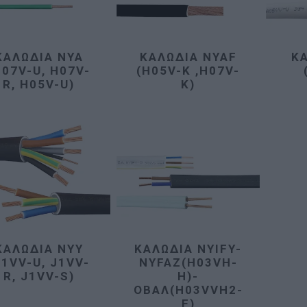
ΚΑΛΏΔΙΑ ΝΥΑ
ΚΑΛΏΔΙΑ NYAF
Κ
H07V-U, H07V-
(H05V-K ,H07V-
R, H05V-U)
K)
ΚΑΛΏΔΙΑ ΝΥΥ
ΚΑΛΏΔΙΑ NYIFY-
J1VV-U, J1VV-
NYFAZ(H03VH-
R, J1VV-S)
H)-
ΟΒΑΛ(H03VVH2-
F)