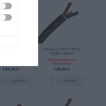
διο E1VV-R (NYY)
Καλώδιο E1VV-R (NYY)
3G185+95mm²
3G240+120mm²
αθέσιμο Κατόπιν
Διαθέσιμο Κατόπιν
Παραγγελίας
Παραγγελίας
144,94 €
189,89 €
i
i
+ΚΑΛΆΘΙ
+ΚΑΛΆΘΙ
h
h