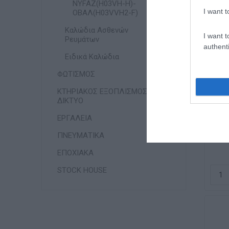
NYFAZ(H03VH-H)-
I want t
ΟΒΑΛ(H03VVH2-F)
Καλώδια Ασθενών
I want t
Ρευμάτων
authenti
Ειδικά Καλώδια
ΦΩΤΙΣΜΟΣ
ΚΤΗΡΙΑΚΟΣ ΕΞΟΠΛΙΣΜΟΣ &
ΔΙΚΤΥΟ
Κα
ΕΡΓΑΛΕΙΑ
ΠΝΕΥΜΑΤΙΚΑ
ΕΠΟΧΙΑΚΑ
STOCK HOUSE