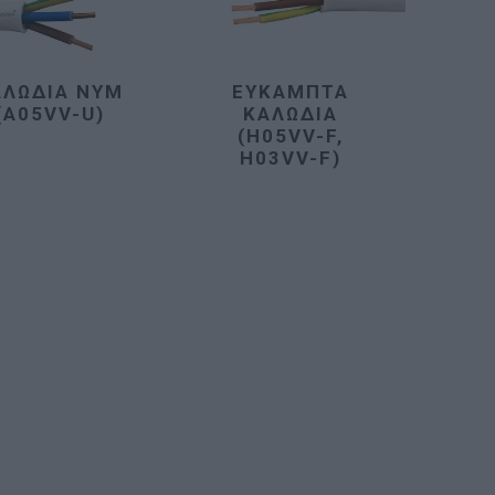
ΑΛΏΔΙΑ NYM
ΕΎΚΑΜΠΤΑ
(A05VV-U)
ΚΑΛΏΔΙΑ
(H05VV-F,
H03VV-F)