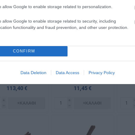
o allow Google to enable storage related to personalization.
o allow Google to enable storage related to security, including
cation functionality and fraud prevention, and other user protection.
CONFIRM
λώδιο E1VV-R (NYY)
Καλώδιο E1VV-R (NYY)
Καλώ
3G150+70mm²
3G16+1.5mm² Στροφείο
Data Deletion
Data Access
Privacy Policy
Διαθέσιμο Κατόπιν
Διαθέσιμο Κατόπιν
Δι
Παραγγελίας
Παραγγελίας
113,40 €
11,45 €
i
i
+ΚΑΛΆΘΙ
+ΚΑΛΆΘΙ
h
h