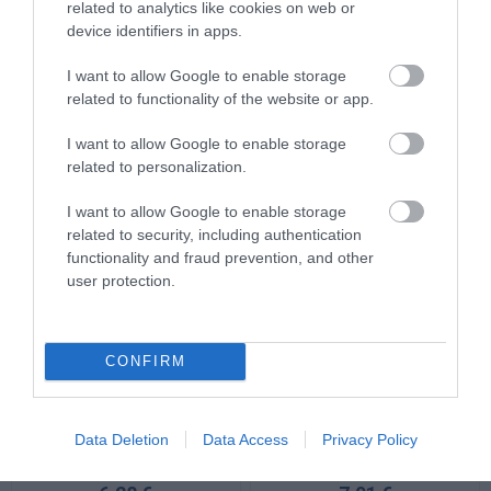
related to analytics like cookies on web or
Πυκνωτής 12μF Μονίμου
Πυκνωτής 14μF Μονίμου
device identifiers in apps.
Λειτουργίας 450V με
Λειτουργίας 450V με
Καλώδιο
Faston
Διαθέσιμο
Διαθέσιμο
I want to allow Google to enable storage
5,98 €
5,32 €
related to functionality of the website or app.
I want to allow Google to enable storage
related to personalization.
I want to allow Google to enable storage
related to security, including authentication
functionality and fraud prevention, and other
user protection.
CONFIRM
Πυκνωτής 14μF Μονίμου
Πυκνωτής 15μF Μονίμου
Λειτουργίας 450V με
Λειτουργίας 450V με
Data Deletion
Data Access
Privacy Policy
Καλώδιο
Καλώδιο
Διαθέσιμο
Διαθέσιμο