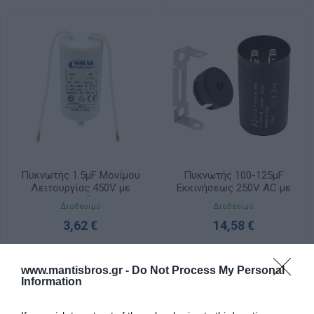
Πυκνωτής 1.5μF Μονίμου
Πυκνωτής 100-125μF
Λειτουργίας 450V με
Εκκινήσεως 250V AC με
Καλώδιο
Faston
Διαθέσιμο
Διαθέσιμο
3,62 €
14,58 €
www.mantisbros.gr -
Do Not Process My Personal
Information