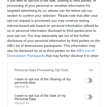
If you wish to opt-out of the sale, sharing to third parties, or
processing of your personal or sensitive information for
targeted advertising by us, please use the below opt-out
section to confirm your selection. Please note that after your
opt-out request is processed you may continue seeing
interest-based ads based on personal information utilized by
us or personal information disclosed to third parties prior to
your opt-out. You may separately opt-out of the further
Πυκνωτής 10μF Μονίμου
Πυκνωτής 10μF Μονίμου
disclosure of your personal information by third parties on the
Λειτουργίας 450V με
Λειτουργίας 450V με
IAB’s list of downstream participants. This information may
Faston
Καλώδιο
also be disclosed by us to third parties on the
IAB’s List of
Διαθέσιμο
Διαθέσιμο
Downstream Participants
that may further disclose it to other
4,32 €
4,98 €
third parties.
Please note that this website/app uses one or more Google
Personal Data Processing Opt Outs
services and may gather and store information including but
not limited to your visit or usage behaviour. You may click to
I want to opt-out of the Sharing of my
personal data.
grant or deny consent to Google and its third-party tags to
Opted In
use your data for below specified purposes in below Google
consent section.
I want to opt-out of the Sale of my
Personal Data.
Opted In