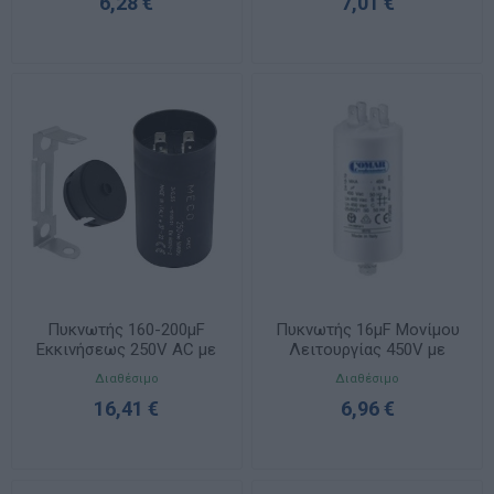
6,28 €
7,01 €
Πυκνωτής 160-200μF
Πυκνωτής 16μF Μονίμου
Εκκινήσεως 250V AC με
Λειτουργίας 450V με
Faston MECO
Faston
Διαθέσιμο
Διαθέσιμο
16,41 €
6,96 €