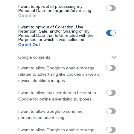
I want to opt-out of processing my
Personal Data for Targeted Advertising.
Opted In
Πυκνωτής 12.5μF Μονίμου
Πυκνωτής 125-160μF
I want to opt-out of Collection, Use,
Retention, Sale, and/or Sharing of my
Λειτουργίας 450V με
Εκκινήσεως 250V AC με
Personal Data that Is Unrelated with the
Faston
Faston MECO
Purposes for which it was collected.
Διαθέσιμο
Διαθέσιμο
Opted Out
4,82 €
15,49 €
Google consents
I want to allow Google to enable storage
related to advertising like cookies on web or
device identifiers in apps.
I want to allow my user data to be sent to
Google for online advertising purposes.
I want to allow Google to send me
personalized advertising.
I want to allow Google to enable storage