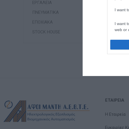
ΕΡΓΑΛΕΙΑ
I want 
ΠΝΕΥΜΑΤΙΚΑ
ΕΠΟΧΙΑΚΑ
I want t
web or d
STOCK HOUSE
I want t
or app.
I want t
I want t
authenti
ΕΤΑΙΡΕΊΑ
Η Εταιρεία
Ευκαιρίες Κ