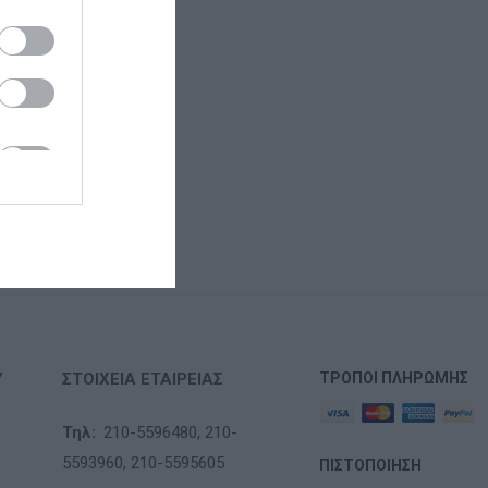
Υ
ΣΤΟΙΧΕΊΑ ΕΤΑΙΡΕΊΑΣ
ΤΡΌΠΟΙ ΠΛΗΡΩΜΉΣ
Τηλ:
210-5596480,
210-
5593960,
210-5595605
ΠΙΣΤΟΠΟΊΗΣΗ