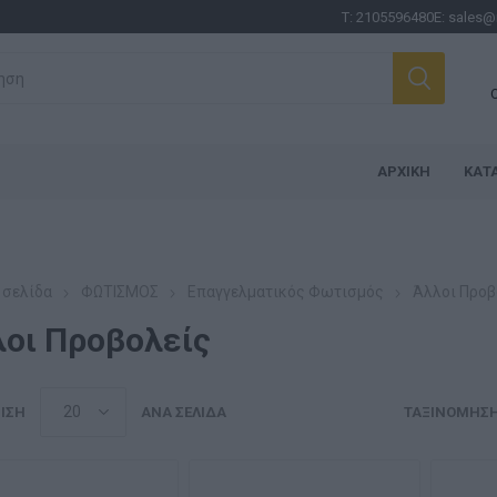
Τ:
2105596480
E:
sales@
ΑΡΧΙΚΉ
ΚΑΤ
 σελίδα
ΦΩΤΙΣΜΟΣ
Επαγγελματικός Φωτισμός
Άλλοι Προβ
οι Προβολείς
ΙΣΗ
ΑΝΆ ΣΕΛΊΔΑ
ΤΑΞΙΝΌΜΗΣ