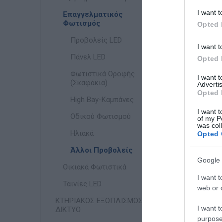
I want t
Επαγγελματικός
Φωτισμός
Opted 
Προβολείς LED
I want t
Πάνελ LED
Opted 
Φωτιστικά Οροφής
I want 
(Σκαφάκια)
Advertis
Opted 
High Bay-Καμπάνες
I want t
Οδικού Φωτισμού
of my P
was col
Ηλιακά
Opted 
Άλλοι Προβολείς
Google 
Οικιακά Φωτιστικά
I want t
Ταινίες LED
web or d
ΚΤΗΡΙΑΚΟΣ ΕΞΟΠΛΙΣΜΟΣ &
I want t
ΔΙΚΤΥΟ
purpose