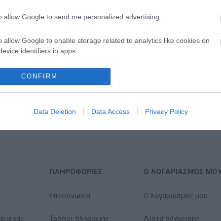
to allow Google to send me personalized advertising.
o allow Google to enable storage related to analytics like cookies on
evice identifiers in apps.
o allow Google to enable storage related to functionality of the website
CONFIRM
o allow Google to enable storage related to personalization.
Data Deletion
Data Access
Privacy Policy
o allow Google to enable storage related to security, including
cation functionality and fraud prevention, and other user protection.
ΠΛΗΡΟΦΟΡΊΕΣ
Ο ΛΟΓΑΡΙΑΣΜΌΣ ΜΟ
Επικοινωνία
Ο λογαριασμός μου
αριέρας
Τρόποι πληρωμής
Λίστα σύγκρισης