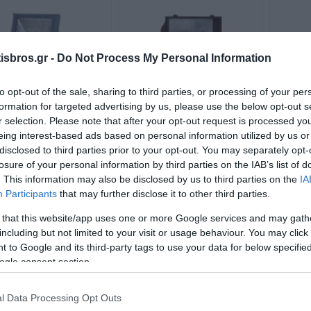
sbros.gr -
Do Not Process My Personal Information
to opt-out of the sale, sharing to third parties, or processing of your per
formation for targeted advertising by us, please use the below opt-out s
r selection. Please note that after your opt-out request is processed y
eing interest-based ads based on personal information utilized by us or
Προβολέας HQI
Προβολέας HQI
Π
λογόνου-Μετάλλου
Αλογόνου-Μετάλλου
Αλο
disclosed to third parties prior to your opt-out. You may separately opt-
50W RX7s Γκρι ZY-
E40 250W Άσπρος ZY-
E40
losure of your personal information by third parties on the IAB’s list of
Διαθέσιμο
Περιορισμένη Διαθεσιμότητα
Περιορ
2006
2004
. This information may also be disclosed by us to third parties on the
IA
31,38 €
39,72 €
Participants
that may further disclose it to other third parties.
i
i
 that this website/app uses one or more Google services and may gath
+ΚΑΛΆΘΙ
+ΚΑΛΆΘΙ
h
h
including but not limited to your visit or usage behaviour. You may click 
 to Google and its third-party tags to use your data for below specifi
ogle consent section.
l Data Processing Opt Outs