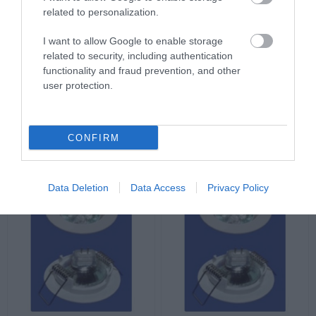
related to personalization.
I want to allow Google to enable storage
related to security, including authentication
functionality and fraud prevention, and other
Σποτ Χωνευτό MR11
Σποτ Χωνευτό MR11
user protection.
Κινητό Στρογγυλό Φ64
Σταθερό Στρογγυλό Φ55
Χρυσό Ματ 11340005
Λευκό 11330003
Περιορισμένη Διαθεσιμότητα
Περιορισμένη Διαθεσιμότητα
2,74 €
2,75 €
CONFIRM
Data Deletion
Data Access
Privacy Policy