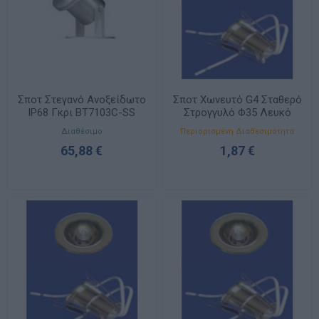
Σποτ Στεγανό Ανοξείδωτο
Σποτ Χωνευτό G4 Σταθερό
IP68 Γκρι BT7103C-SS
Στρογγυλό Φ35 Λευκό
11350003
Διαθέσιμο
Περιορισμένη Διαθεσιμότητα
65,88 €
1,87 €