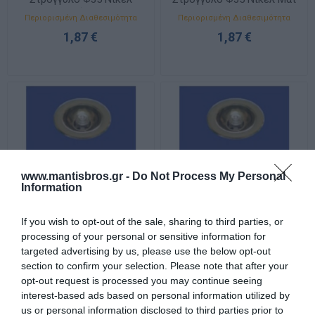
Γυαλιστερό 11350002
11350001
Περιορισμένη Διαθεσιμότητα
Περιορισμένη Διαθεσιμότητα
1,87 €
1,87 €
www.mantisbros.gr -
Do Not Process My Personal
Information
If you wish to opt-out of the sale, sharing to third parties, or
processing of your personal or sensitive information for
Σποτ Χωνευτό G4 Σταθερό
Σποτ Χωνευτό G4 Σταθερό
targeted advertising by us, please use the below opt-out
Στρογγυλό Φ35 Χρυσό
Στρογγυλό Φ35 Χρυσό Ματ
section to confirm your selection. Please note that after your
Γυαλιστερό 11350004
11350005
Περιορισμένη Διαθεσιμότητα
Περιορισμένη Διαθεσιμότητα
opt-out request is processed you may continue seeing
1,87 €
1,87 €
interest-based ads based on personal information utilized by
us or personal information disclosed to third parties prior to