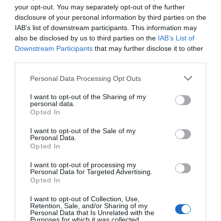
your opt-out. You may separately opt-out of the further
disclosure of your personal information by third parties on the
IAB’s list of downstream participants. This information may
also be disclosed by us to third parties on the
IAB’s List of
Downstream Participants
that may further disclose it to other
third parties.
Please note that this website/app uses one or more Google
Personal Data Processing Opt Outs
services and may gather and store information including but
not limited to your visit or usage behaviour. You may click to
I want to opt-out of the Sharing of my
personal data.
grant or deny consent to Google and its third-party tags to
Opted In
use your data for below specified purposes in below Google
consent section.
I want to opt-out of the Sale of my
Σποτ Χωνευτό G4
Σποτ Χωνευτό GU10
Personal Data.
Στρογγυλό Φ76 Χρυσό Ματ
Σταθερό Αλουμινίου
Opted In
11312002
Στρογγυλό Νίκελ Σατινέ
Περιορισμένη Διαθεσιμότητα
Διαθέσιμο
147-52513
I want to opt-out of processing my
2,81 €
2,61 €
Personal Data for Targeted Advertising.
Opted In
I want to opt-out of Collection, Use,
Retention, Sale, and/or Sharing of my
Personal Data that Is Unrelated with the
Purposes for which it was collected.