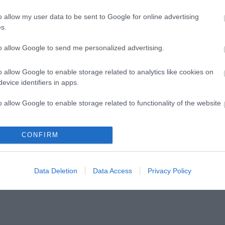
o allow my user data to be sent to Google for online advertising
s.
to allow Google to send me personalized advertising.
ερμοστάτης Χώρου
ηφιακός Επίτοιχος,
Μπαταρία
o allow Google to enable storage related to analytics like cookies on
Διαθέσιμο Κατόπιν
Παραγγελίας
evice identifiers in apps.
59,85 €
o allow Google to enable storage related to functionality of the website
i
+ΚΑΛΆΘΙ
h
o allow Google to enable storage related to personalization.
CONFIRM
o allow Google to enable storage related to security, including
cation functionality and fraud prevention, and other user protection.
Data Deletion
Data Access
Privacy Policy