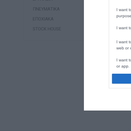
ΠΝΕΥΜΑΤΙΚΑ
I want t
purpose
ΕΠΟΧΙΑΚΑ
I want 
STOCK HOUSE
Θ
Ψ
I want t
web or d
I want t
or app.
I want t
I want t
authenti