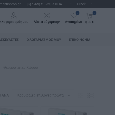
mantisbros.gr
0
0
Ο λογαριασμός μου
Λίστα σύγκρισης
Αγαπημένα
0,00 €
ΑΣΚΕΥΑΣΤΈΣ
Ο ΛΟΓΑΡΙΑΣΜΌΣ ΜΟΥ
ΕΠΙΚΟΙΝΩΝΊΑ
Θερμοστάτες Χώρου
Η ΑΝΆ