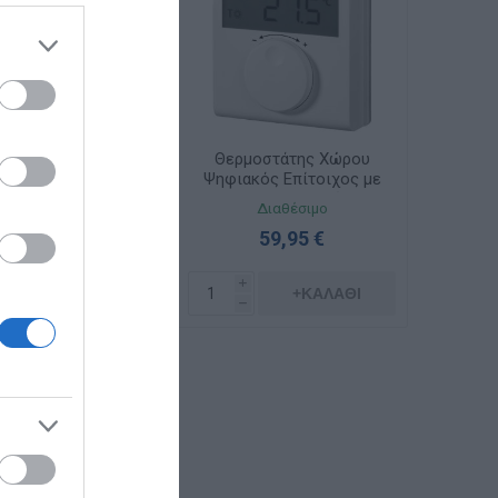
μοστάτης Χώρου
Θερμοστάτης Χώρου
κτρονικός Λευκός
Ψηφιακός Επίτοιχος με
Mosaic 076720
Περιστρ.Κομβίο,
αθέσιμο Κατόπιν
Διαθέσιμο
Μπαταρία
Παραγγελίας
59,95 €
143,74 €
i
+ΚΑΛΆΘΙ
i
+ΚΑΛΆΘΙ
h
h