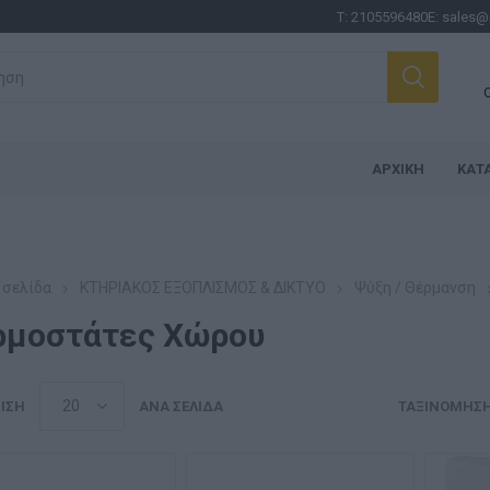
Τ:
2105596480
E:
sales@
ΑΡΧΙΚΉ
ΚΑΤ
 σελίδα
ΚΤΗΡΙΑΚΟΣ ΕΞΟΠΛΙΣΜΟΣ & ΔΙΚΤΥΟ
Ψύξη / Θέρμανση
ρμοστάτες Χώρου
ΙΣΗ
ΑΝΆ ΣΕΛΊΔΑ
ΤΑΞΙΝΌΜΗΣ