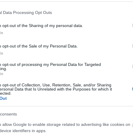
l Data Processing Opt Outs
o opt-out of the Sharing of my personal data.
In
ερμοστάτης Χώρου
Θερμοστάτης Χώρου
Θερ
o opt-out of the Sale of my Personal Data.
ομαδιαίος Ψηφιακός
Εβδομαδιαίος Ψηφιακός
Ηλε
08BW 147-44013
09BW WIFI 147-44041
In
Διαθέσιμο
Διαθέσιμο
Δι
42,38 €
84,07 €
to opt-out of processing my Personal Data for Targeted
ing.
In
i
i
+ΚΑΛΆΘΙ
+ΚΑΛΆΘΙ
h
h
o opt-out of Collection, Use, Retention, Sale, and/or Sharing
ersonal Data that Is Unrelated with the Purposes for which it
lected.
Out
consents
o allow Google to enable storage related to advertising like cookies on
evice identifiers in apps.