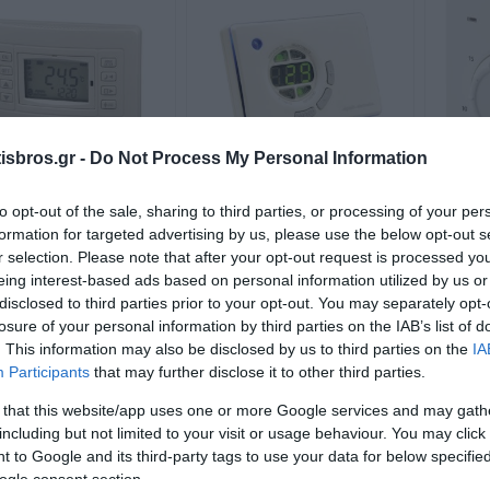
sbros.gr -
Do Not Process My Personal Information
to opt-out of the sale, sharing to third parties, or processing of your per
BS-812/P
BS-840
Θερ
formation for targeted advertising by us, please use the below opt-out s
ρογραμματιζόμενος
Προγραμματιζόμενος
Αναλ
ερμοστάτης Χώρου
Θερμοστάτης
r selection. Please note that after your opt-out request is processed y
Διαθέσιμο
Διαθέσιμο
Ενεργειακών Τζακιών
eing interest-based ads based on personal information utilized by us or
64,28 €
99,24 €
disclosed to third parties prior to your opt-out. You may separately opt-
losure of your personal information by third parties on the IAB’s list of
i
i
+ΚΑΛΆΘΙ
+ΚΑΛΆΘΙ
. This information may also be disclosed by us to third parties on the
IA
h
h
Participants
that may further disclose it to other third parties.
 that this website/app uses one or more Google services and may gath
including but not limited to your visit or usage behaviour. You may click 
 to Google and its third-party tags to use your data for below specifi
ogle consent section.